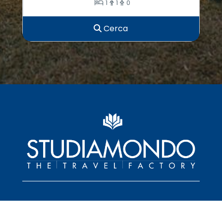
1
1
0
Cerca
CHIAMACI
+39 0362 328298