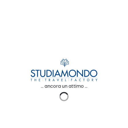
CHIAMACI
+39 0362 328298
... ancora un attimo ...
SEDE
Piazza Roma 10 Seregno